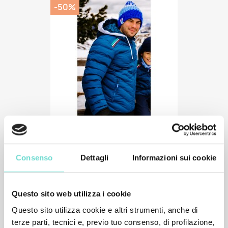
-50%
Giacca Imbottita Uomo
64,50 €
129,00 €
Consenso
Dettagli
Informazioni sui cookie
Questo sito web utilizza i cookie
I clienti che hanno acquistato questo
Questo sito utilizza cookie e altri strumenti, anche di
prodotto hanno comprato anche:
terze parti, tecnici e, previo tuo consenso, di profilazione,