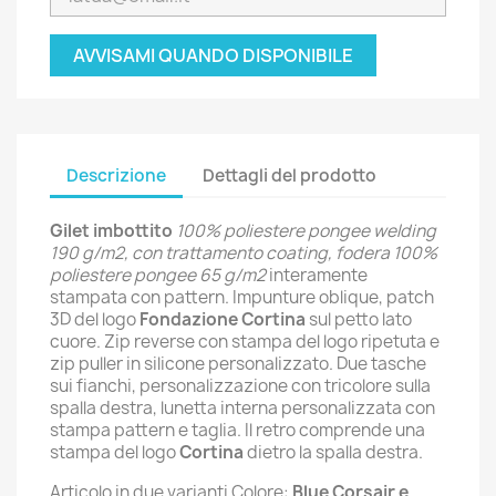
AVVISAMI QUANDO DISPONIBILE
Descrizione
Dettagli del prodotto
Gilet imbottito
100% poliestere pongee welding
190 g/m2, con trattamento coating, fodera 100%
poliestere pongee 65 g/m2
interamente
stampata con pattern. Impunture oblique, patch
3D del logo
Fondazione Cortina
sul petto lato
cuore. Zip reverse con stampa del logo ripetuta e
zip puller in silicone personalizzato. Due tasche
sui fianchi, personalizzazione con tricolore sulla
spalla destra, lunetta interna personalizzata con
stampa pattern e taglia. Il retro comprende una
stampa del logo
Cortina
dietro la spalla destra.
Articolo in due varianti Colore:
Blue Corsair e